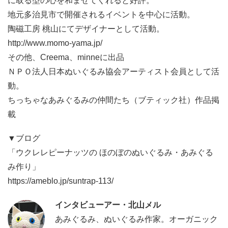
に取る型の心を和ませてくれると好評。
地元多治見市で開催されるイベントを中心に活動。
陶磁工房 桃山にてデザイナーとして活動。
http://www.momo-yama.jp/
その他、Creema、minneに出品
ＮＰＯ法人日本ぬいぐるみ協会アーティスト会員として活
動。
ちっちゃなあみぐるみの仲間たち（ブティック社）作品掲
載
▼ブログ
「ウクレレピーナッツの ほのぼのぬいぐるみ・あみぐる
み作り」
https://ameblo.jp/suntrap-113/
インタビューアー・北山メル
あみぐるみ、ぬいぐるみ作家。オーガニック