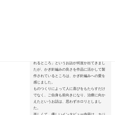
◆細部にわたってこだわりを持ち、何よりカジさんご自身
が楽しんで製作しているのですね。作家が楽しいからこそ
受け取る側も楽しいんですよね。
楽しいご回答、ありがとうございました！
カジサチコさん、大変積極的にお答えくださ
り、楽しくインタビューできました。
「かぎ針編みの良さは、少しずつ編み進めら
インタビュワー北山
れるところ」というお話が何度か出てきまし
たが、かぎ針編みの良さを作品に活かして製
作されているところは、かぎ針編みへの愛を
感じました。
ものつくりによって人に喜びをもたらすだけ
でなく、ご自身も前向きになり、治療に向か
えたというお話は、思わずホロリとしまし
た。
楽しくて、優しいインタビュー内容は、カジ